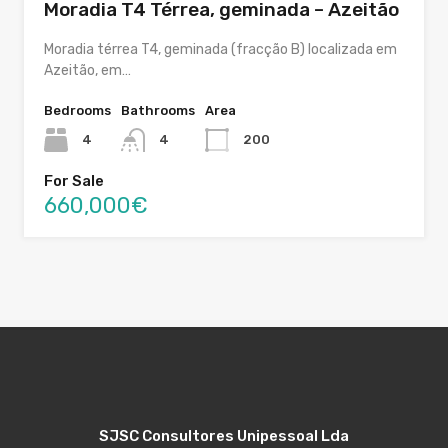
Moradia T4 Térrea, geminada – Azeitão
Moradia térrea T4, geminada (fracção B) localizada em
Azeitão, em…
Bedrooms
Bathrooms
Area
4
4
200
For Sale
660,000€
SJSC Consultores Unipessoal Lda