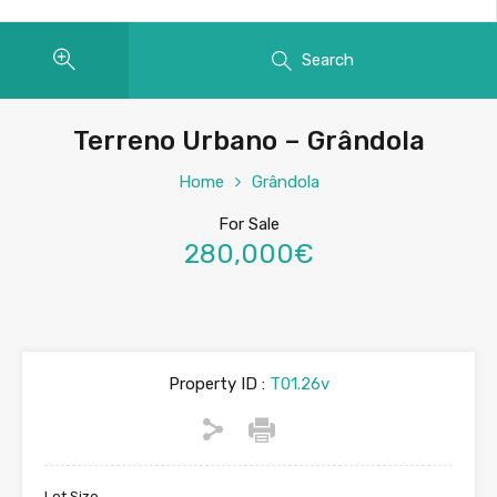
Search
Terreno Urbano – Grândola
Home
Grândola
For Sale
280,000€
Property ID :
T01.26v
Lot Size