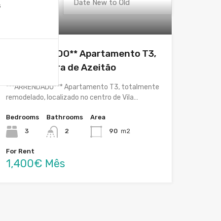
s
Featured
**ARRENDADO** Apartamento T3,
Vila Nogueira de Azeitão
***ARRENDADO*** Apartamento T3, totalmente
remodelado, localizado no centro de Vila…
Bedrooms
Bathrooms
Area
3
2
90
m2
For Rent
1,400€ Mês