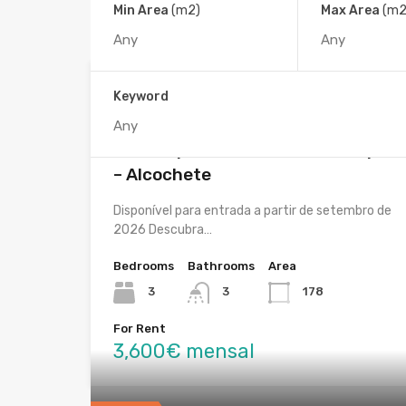
Min Area
(m2)
Max Area
(m2
Featured
T3 de Luxo Mobilado | 2 Suites |
Keyword
Terraço com Jacuzzi | Vista Rio e
Piscina |Praia do Sal Resort & Spa
– Alcochete
Disponível para entrada a partir de setembro de
2026 Descubra…
Bedrooms
Bathrooms
Area
3
3
178
For Rent
3,600€ mensal