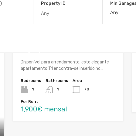
)
Property ID
Min Garage
Featured
Apartamento T1 Mobilado e
Equipado com Terraço | Unique
Tagus | Alcochete
Disponível para arrendamento, este elegante
apartamento T1 encontra-se inserido no…
Bedrooms
Bathrooms
Area
1
1
78
For Rent
1,900€ mensal