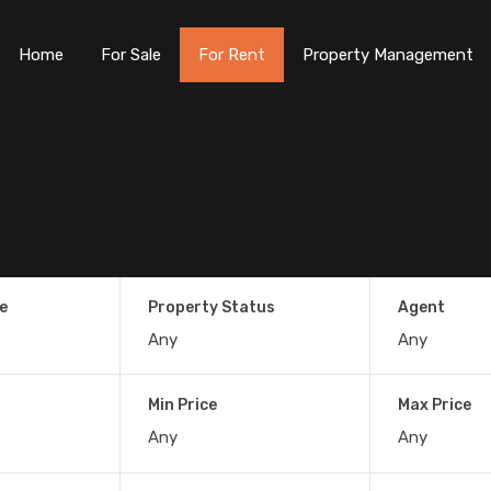
Home
For Sale
For Rent
Property Management
e
Property Status
Agent
Min Price
Max Price