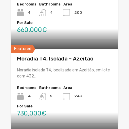
Bedrooms
Bathrooms
Area
4
4
200
For Sale
660,000€
Featured
Moradia T4, Isolada – Azeitão
Moradia isolada T4, localizada em Azeitão, em lote
com 432…
Bedrooms
Bathrooms
Area
4
5
243
For Sale
730,000€