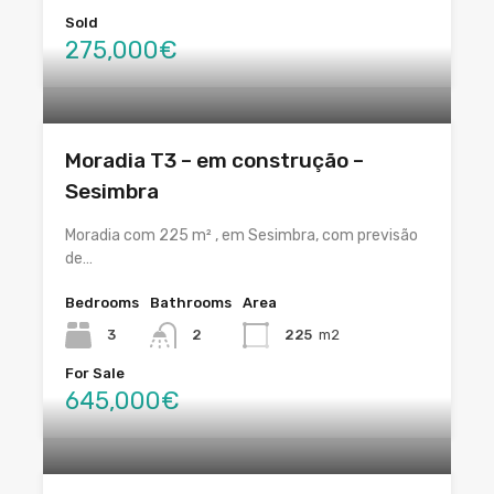
Sold
275,000€
Moradia T3 – em construção –
Sesimbra
Moradia com 225 m² , em Sesimbra, com previsão
de…
Bedrooms
Bathrooms
Area
3
2
225
m2
For Sale
645,000€