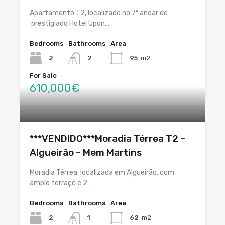
Apartamento T2, localizado no 7º andar do
prestigiado Hotel Upon…
Bedrooms
Bathrooms
Area
2
2
95
m2
For Sale
610,000€
***VENDIDO***Moradia Térrea T2 –
Algueirão – Mem Martins
Moradia Térrea, localizada em Algueirão, com
amplo terraço e 2…
Bedrooms
Bathrooms
Area
2
1
62
m2