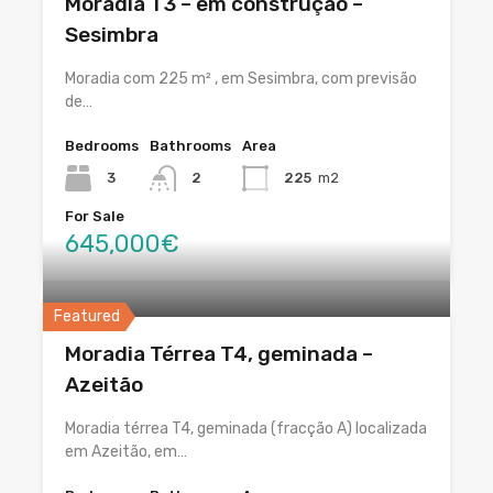
Moradia T3 – em construção –
Sesimbra
Moradia com 225 m² , em Sesimbra, com previsão
de…
Bedrooms
Bathrooms
Area
3
2
225
m2
For Sale
645,000€
Featured
Moradia Térrea T4, geminada –
Azeitão
Moradia térrea T4, geminada (fracção A) localizada
em Azeitão, em…